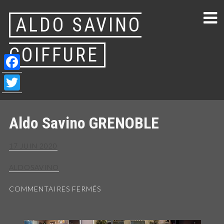
Skip
ALDO SAVINO
to
content
COIFFURE
Facebook
Twitter
Aldo Savino GRENOBLE
17 JUIN 2020
ALDOSAVINO
SUR
COMMENTAIRES FERMÉS
ALDO
SAVINO
GRENOBLE