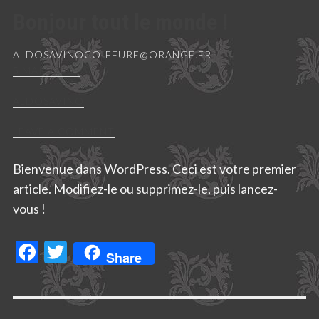
Bonjour tout le monde !
ALDOSAVINOCOIFFURE@ORANGE.FR
5 MARS 2015
ALDOSAVINO
LEAVE A COMMENT
Bienvenue dans WordPress. Ceci est votre premier
article. Modifiez-le ou supprimez-le, puis lancez-
vous !
Facebook
Twitter
Share